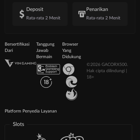
Deposit
Penarikan
Rata-rata 2 Menit
Rata-rata 2 Menit
Bersertifikasi
Tanggung
Browser
Dari
Jawab
Yang
Bermain
Didukung
©2026 GACORX500.
Hak cipta dilindungi |
18+
Platform Penyedia Layanan
Slots