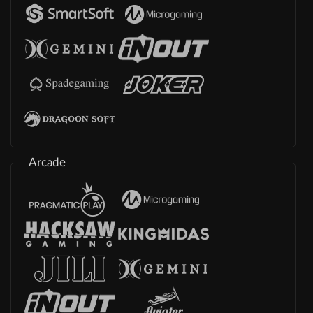
Arcade