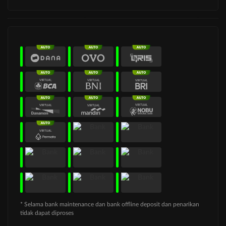
* Selama bank maintenance dan bank offline deposit dan penarikan
tidak dapat diproses