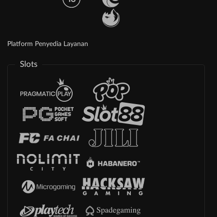
Platform Penyedia Layanan
Slots