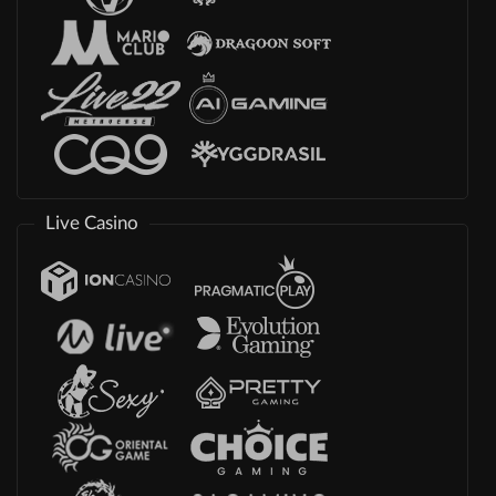
Live Casino