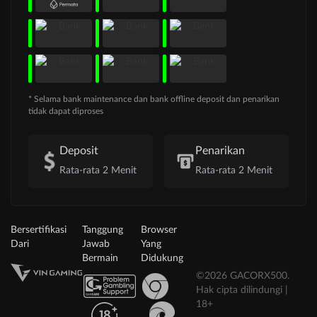
* Selama bank maintenance dan bank offline deposit dan penarikan
tidak dapat diproses
Deposit
Penarikan
Rata-rata 2 Menit
Rata-rata 2 Menit
Bersertifikasi
Tanggung
Browser
Dari
Jawab
Yang
Bermain
Didukung
©2026 GACORX500.
Hak cipta dilindungi |
18+