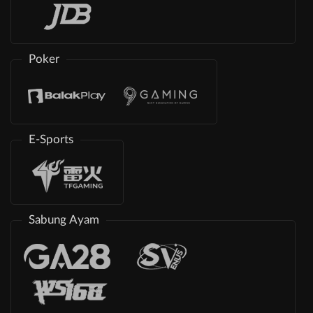
Poker
E-Sports
Sabung Ayam