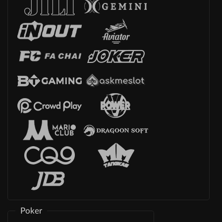
Poker