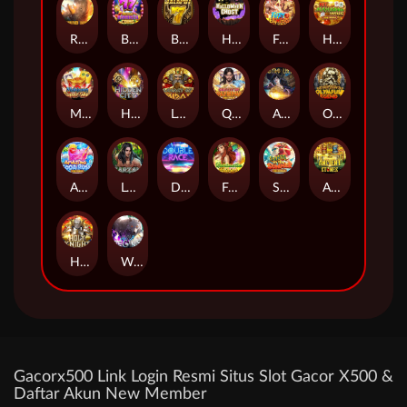
Rhino King
Bonanza Coins
Big Sevens Jackpot
Halloween Ghost
Fury Fighters
Hit Mahjong Wins
Mahjong Super Wins
Hidden City
Legacy of Midas
Quests of Olympus
Astro Luck
Olympus Legend
Amazing Soda Rush
Legend of Tarzan
Double Race
Fantastic Faries
Santa in the Summer
Ancient Stones
Holy Knight
Wolf Begins
Gacorx500 Link Login Resmi Situs Slot Gacor X500 &
Daftar Akun New Member