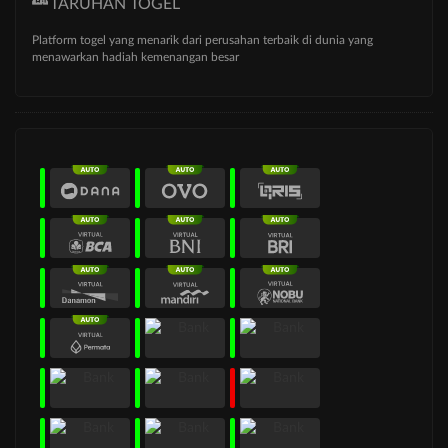
TARUHAN TOGEL
Platform togel yang menarik dari perusahan terbaik di dunia yang
menawarkan hadiah kemenangan besar