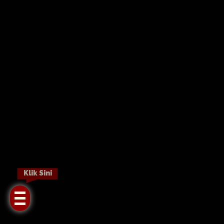
Gacorx500 Link Login Resmi Situs Slot Gac
Gacorx500 Link Login 
Member
Sebagai platform slot gacor terpercaya,
Gacorx500
berkomitmen untuk sel
dalam permainan hingga pendaftaran akun baru dapat berjalan dengan cepa
Jangan lewatkan kesempatan emas ini untuk bergabung bersama ribuan pem
maxwin terbesar, dan langsung claim beragam bonus menarik yang telah 
Kebijaksanaan
Platform
Tentang Gacorx500
Promosi
Responsible Gambling
Loyalty
Klik Sini
Pusat Bantuan
Referral
Syarat dan Ketentuan