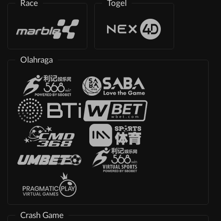
Race
Togel
Olahraga
Crash Game