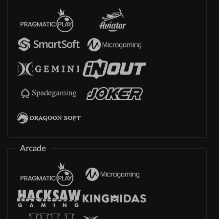
Arcade