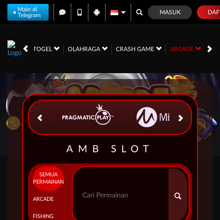
Main di
SELAMAT KEPADA
MASUK
DAF
Telegram
ko*****4 Berhasil Withdraw Sebesar Rp 2.150.000
RACE
TOGEL
OLAHRAGA
CRASH GAME
ARCADE
PO
AMB SLOT
SEMUA
PERMAINAN
ARCADE
FISHING