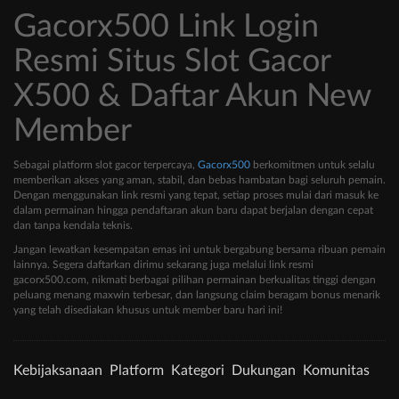
Gacorx500 Link Login
Resmi Situs Slot Gacor
X500 & Daftar Akun New
Member
Sebagai platform slot gacor terpercaya,
Gacorx500
berkomitmen untuk selalu
memberikan akses yang aman, stabil, dan bebas hambatan bagi seluruh pemain.
Dengan menggunakan link resmi yang tepat, setiap proses mulai dari masuk ke
dalam permainan hingga pendaftaran akun baru dapat berjalan dengan cepat
dan tanpa kendala teknis.
Jangan lewatkan kesempatan emas ini untuk bergabung bersama ribuan pemain
lainnya. Segera daftarkan dirimu sekarang juga melalui link resmi
gacorx500.com, nikmati berbagai pilihan permainan berkualitas tinggi dengan
peluang menang maxwin terbesar, dan langsung claim beragam bonus menarik
yang telah disediakan khusus untuk member baru hari ini!
Kebijaksanaan
Platform
Kategori
Dukungan
Komunitas