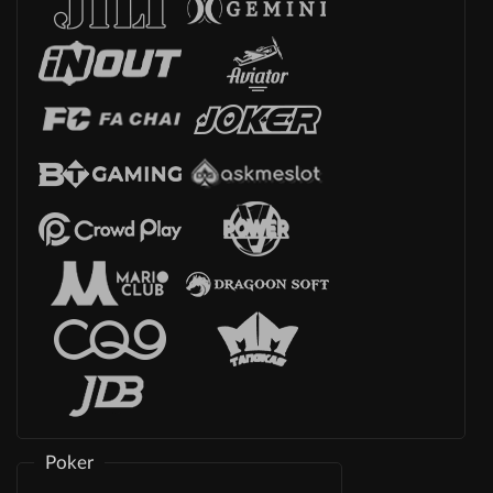
Poker