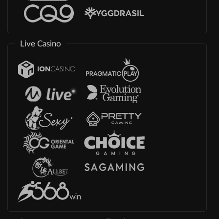
Live Casino