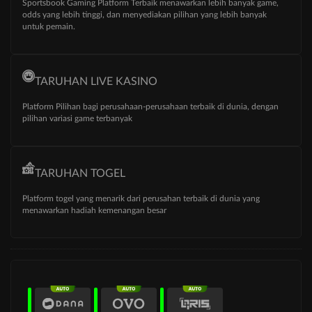
Sportsbook Gaming Platform Terbaik menawarkan lebih banyak game,
odds yang lebih tinggi, dan menyediakan pilihan yang lebih banyak
untuk pemain.
TARUHAN LIVE KASINO
Platform Pilihan bagi perusahaan-perusahaan terbaik di dunia, dengan
pilihan variasi game terbanyak
TARUHAN TOGEL
Platform togel yang menarik dari perusahan terbaik di dunia yang
menawarkan hadiah kemenangan besar