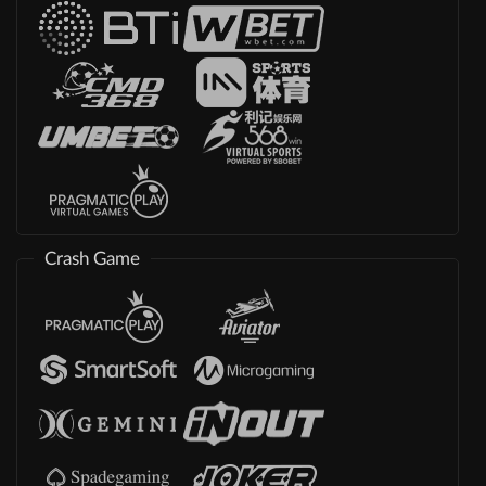
Crash Game