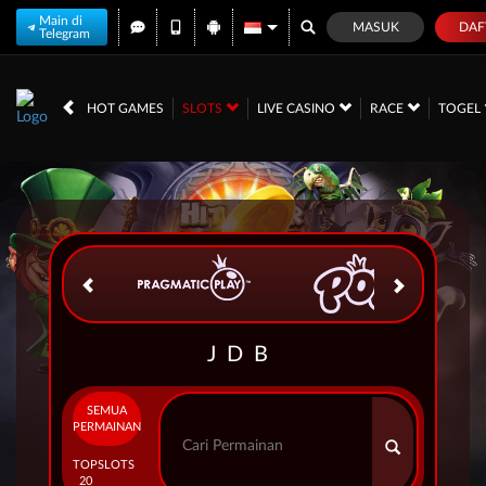
Main di
SELAMAT KEPADA
MASUK
DAF
Telegram
ya***j Berhasil Withdraw Sebesar Rp 4.830.000
IDR
12,685,302,
HOT GAMES
SLOTS
LIVE CASINO
RACE
TOGEL
JDB
SEMUA
PERMAINAN
TOP
SLOTS
20