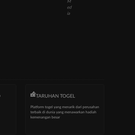
O
TARUHAN TOGEL
Platform togel yang menarik dari perusahan
terbaik di dunia yang menawarkan hadiah
kemenangan besar