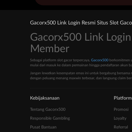
Gacorx500 Link Login Resmi Situs Slot G
Gacorx500 Link Login
Member
Sebagai platform slot gacor terpercaya,
Gacorx500
berkomitmen un
mulai dari masuk ke dalam permainan hingga pendaftaran akun bar
Jangan lewatkan kesempatan emas ini untuk bergabung bersama rib
dengan peluang menang maxwin terbesar, dan langsung claim ber
Kebijaksanaan
Platform
Tentang Gacorx500
Promosi
Responsible Gambling
Loyalty
Pusat Bantuan
Referral