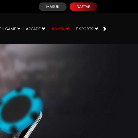
MASUK
DAFTAR
SH GAME
ARCADE
POKER
E-SPORTS
SABUNG AYAM