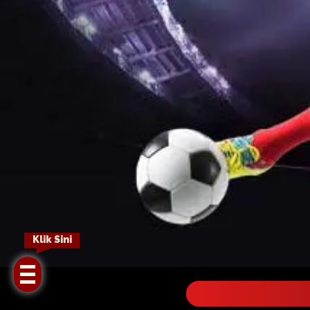
Klik Sini