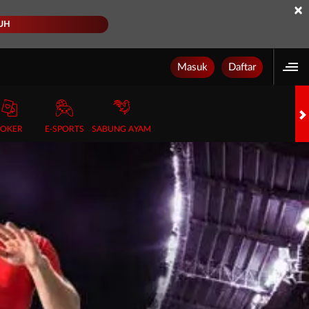
×
UH
Masuk
Daftar
POKER
E-SPORTS
SABUNG AYAM