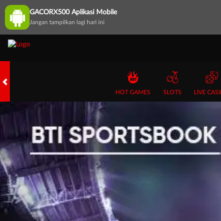
GACORX500 Aplikasi Mobile
Jangan tampilkan lagi hari ini
HOT GAMES
SLOTS
LIVE CAS