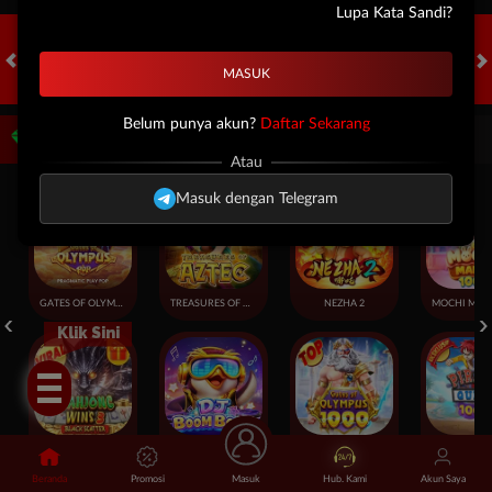
Lupa Kata Sandi?
HOT GAMES
SLOTS
LIVE CASINO
RACE
TOGEL
OL
Belum punya akun?
Daftar Sekarang
Game Populer
Atau
Masuk dengan Telegram
GATES OF OLYMPUS POP
TREASURES OF AZTEC
NEZHA 2
Klik Sini
MAHJONG WINS 3 – BLACK SCATTER
DJ BOOM BOOM
GATES OF OLYMPUS 1000
Beranda
Promosi
Masuk
Hub. Kami
Akun Saya