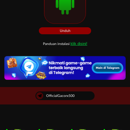
Unduh
klik disini!
Panduan instalasi
OfficialGacorx500