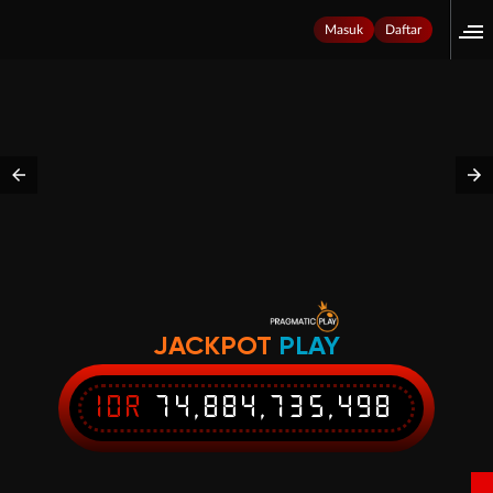
Masuk
Daftar
JACKPOT
PLAY
IDR
74,884,735,498